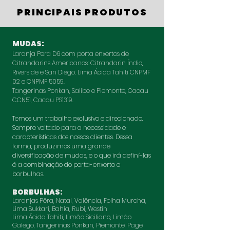
PRINCIPAIS PRODUTOS
MUDAS:
Laranja Pera D6 com porta enxertos de
Citrandarins Americanos: Citrandarin Índio,
Riverside e San Diego. Lima Ácida Tahiti CNPMF
02 e CNPMF 5059.
Tangerinas Ponkan, Salibe e Piemonte, Cacau
CCN51, Cacau PS1319.
Temos um trabalho exclusivo e direcionado.
Sempre voltado para a necessidade e
características dos nossos clientes. Dessa
forma, produzimos uma grande
diversificação de mudas, e o que irá definí-las
é a combinação do porta-enxerto e
borbulhas.
BORBULHAS:
Laranjas Pêra, Natal, Valência, Folha Murcha,
Lima Sukkari, Bahia, Rubi, Westin
Lima Ácida Tahiti, Limão Siciliano, Limão
Galego, Tangerinas Ponkan, Piemonte, Page,