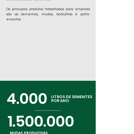
Os principais produtos trabalhados pela empresa
são as sementes, mudas, borbulhas e porta-
enxertos.
4.000
LITROS DE SEMENTES
POR ANO
1.500.000
MUDAS PRODUZIDAS