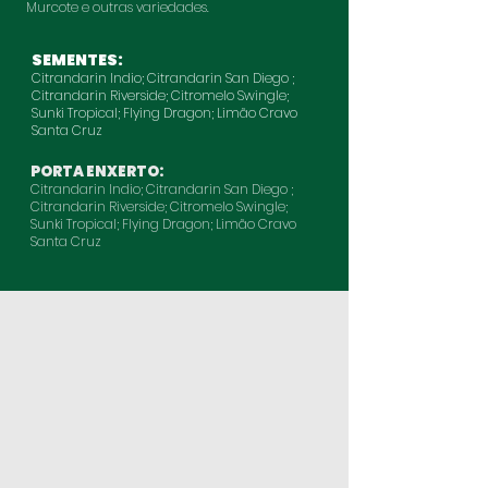
Murcote e outras variedades.
SEMENTES:
Citrandarin Indio; Citrandarin San Diego ;
Citrandarin Riverside; Citromelo Swingle;
Sunki Tropical; Flying Dragon; Limão Cravo
Santa Cruz
PORTA ENXERTO:
Citrandarin Indio; Citrandarin San Diego ;
Citrandarin Riverside; Citromelo Swingle;
Sunki Tropical; Flying Dragon; Limão Cravo
Santa Cruz