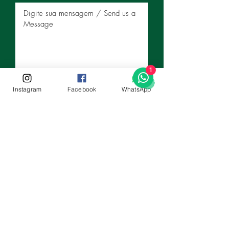
1
Enviar
Instagram
Facebook
WhatsApp